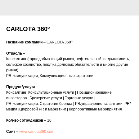
CARLOTA 360º
Название компании
– CARLOTA 360º
Отрасль
–
Консалтинг (горнодобывающий рынок, нефтегазовый, недвижимость,
сельское хозяйство, покупка долговых обязательств и многие другие
рынки)
PR-коммуникации, Коммуникационные стратегии
Продукт/услуга
–
Консалтинг: Консультационные услуги | Позиционирование
инвесторов | Брокерские услуги | Торговые услуги |
PR-коммуникации: Стратегия бренда | PR/управление талантами |PR/
медиа |Цифровой PR и маркетинг | Корпоративные мероприятия
Кол-во сотрудников
– 10
Сайт
–
www.carlota360.com